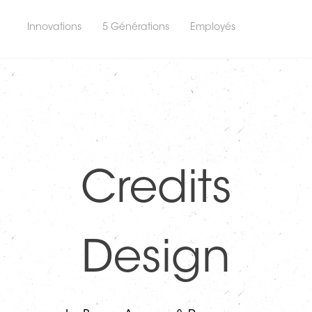
n
Innovations
5 Générations
Employés
e
Credits
Design