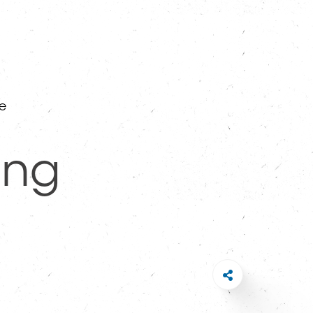
e
ing